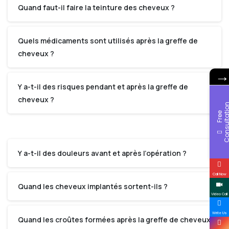
Quand faut-il faire la teinture des cheveux ?
Quels médicaments sont utilisés après la greffe de
cheveux ?
Y a-t-il des risques pendant et après la greffe de
cheveux ?
F
r
e
e
C
o
n
s
u
l
t
a
t
i
o
Y a-t-il des douleurs avant et après l’opération ?
Call Now
Quand les cheveux implantés sortent-ils ?
Video Call
Write Us
Quand les croûtes formées après la greffe de cheveux