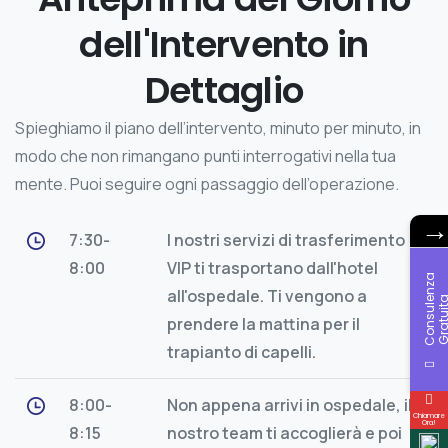
dell'Intervento in
Dettaglio
Spieghiamo il piano dell’intervento, minuto per minuto, in
modo che non rimangano punti interrogativi nella tua
mente. Puoi seguire ogni passaggio dell’operazione.
7:30-
I nostri servizi di trasferimento
8:00
VIP ti trasportano dall'hotel
C
o
n
s
u
l
n
z
a
G
r
a
t
u
i
t
all'ospedale. Ti vengono a
prendere la mattina per il
trapianto di capelli.
8:00-
Non appena arrivi in ospedale, il
Chiamare
Ora!
8:15
nostro team ti accoglierà e poi