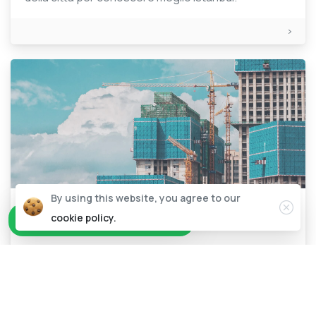
Clos
By using this website, you agree to our
Il Quarto Giorno (Primo Lavaggio ed
cookie policy.
Ciao! Come posso aiutarla?
Uscita)
- Per la continuazione di un'operazione riuscita, il Dr.
Fatih esegue il primo lavaggio nel nostro ospedale.
- Il team del medico ti invia il tuo primo video di
lavaggio registrato e fornisce informazioni sul