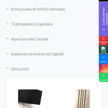
Estrazione di Unità Follicolari
C
o
n
s
u
l
n
z
a
G
r
a
t
u
i
t
Trattamento Capillare
Apertura del Canale
Chiamare
Ora!
Video
Impianto di Innesti di Capelli
Chiamata
Scrivici!
Istruzioni
Vedi
Dottore
Contatto