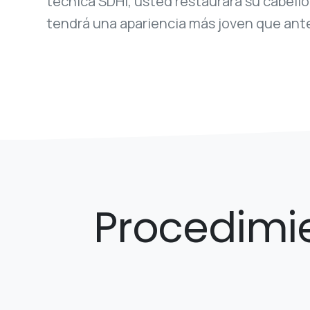
técnica SDHI, usted restaurará su cabello 
tendrá una apariencia más joven que ant
Procedimi