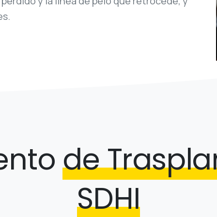
perdido y la línea de pelo que retrocede, y
es.
ento
de Traspla
SDHI