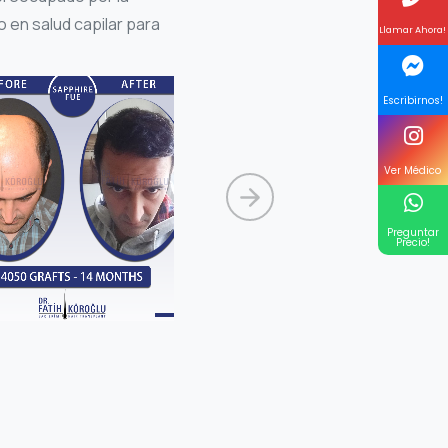
 en salud capilar para
Llamar Ahora!
Escribirnos!
Ver Médico
Preguntar
Precio!