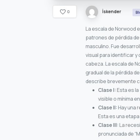
İskender
0
Bl
La escala de Norwood es
patrones de pérdida de 
masculino. Fue desarrol
visual para identificar 
cabeza. La escala de No
gradual de la pérdida de
describe brevemente ca
Clase I:
Esta es la
visible o mínima en
Clase II:
Hay una re
Esta es una etapa
Clase III:
La recesi
pronunciada de “M”