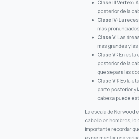
Clase III Vertex:
A
posterior de la ca
Clase IV:
La recesi
más pronunciados.
Clase V:
Las áreas
más grandes y la
Clase VI:
En esta e
posterior de la c
que separa las do
Clase VII:
Es la et
parte posterior y 
cabeza puede est
La escala de Norwood es
cabello en hombres, lo 
importante recordar que
experimentar una variac