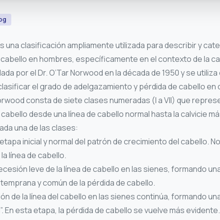
og
 una clasificación ampliamente utilizada para describir y cate
cabello en hombres, específicamente en el contexto de la cal
lada por el Dr. O’Tar Norwood en la década de 1950 y se utiliz
y clasificar el grado de adelgazamiento y pérdida de cabello en
rwood consta de siete clases numeradas (I a VII) que repres
 cabello desde una línea de cabello normal hasta la calvicie m
da una de las clases:
 etapa inicial y normal del patrón de crecimiento del cabello. N
 la línea de cabello.
cesión leve de la línea de cabello en las sienes, formando una
 temprana y común de la pérdida de cabello.
ón de la línea del cabello en las sienes continúa, formando u
. En esta etapa, la pérdida de cabello se vuelve más evidente.