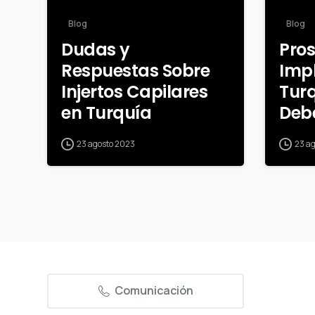
Blog
Blog
Dudas y
Pros
Respuestas Sobre
Impl
Injertos Capilares
Turq
en Turquía
Deb
23 agosto 2023
23 a
Comunicación