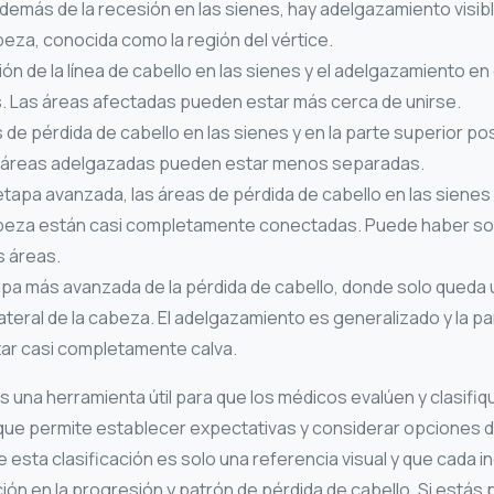
demás de la recesión en las sienes, hay adelgazamiento visibl
beza, conocida como la región del vértice.
ón de la línea de cabello en las sienes y el adelgazamiento en 
 Las áreas afectadas pueden estar más cerca de unirse.
 de pérdida de cabello en las sienes y en la parte superior po
s áreas adelgazadas pueden estar menos separadas.
tapa avanzada, las áreas de pérdida de cabello en las sienes 
abeza están casi completamente conectadas. Puede haber solo
s áreas.
apa más avanzada de la pérdida de cabello, donde solo queda un
lateral de la cabeza. El adelgazamiento es generalizado y la pa
ar casi completamente calva.
 una herramienta útil para que los médicos evalúen y clasifiq
que permite establecer expectativas y considerar opciones d
 esta clasificación es solo una referencia visual y que cada i
ión en la progresión y patrón de pérdida de cabello. Si estás