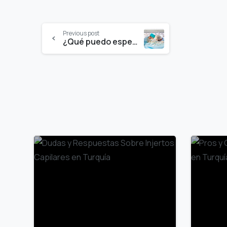
Continue
Previous post
¿Qué puedo esperar del trasplante capilar?
Reading
0