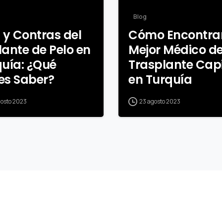
Blog
 y Contras del
Cómo Encontrar
ante de Pelo en
Mejor Médico d
uía: ¿Qué
Trasplante Capi
es Saber?
en Turquía
gosto 2023
23 agosto 2023